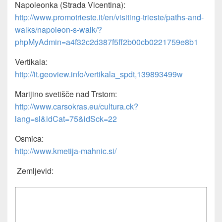
Napoleonka (Strada Vicentina):
http://www.promotrieste.it/en/visiting-trieste/paths-and-
walks/napoleon-s-walk/?
phpMyAdmin=a4f32c2d387f5ff2b00cb0221759e8b1
Vertikala:
http://it.geoview.info/vertikala_spdt,139893499w
Marijino svetišče nad Trstom:
http://www.carsokras.eu/cultura.ck?
lang=sl&idCat=75&idSck=22
Osmica:
http://www.kmetija-mahnic.si/
Zemljevid: