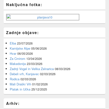
Primary
Naključna fotka:
Sidebar
Widget
Area
Zadnje objave:
Elba
23/07/2026
Karnijske Alpe
05/06/2026
Hvar
06/05/2026
Za Cmirom
13/04/2026
Makedonija
23/03/2026
Zadnji Vogel in Velika Zelnarica
08/03/2026
Debeli vrh, Kanjavec
02/03/2026
Rodica
02/03/2026
Mali Draški Vrh
01/02/2026
Platak in Učka
25/12/2025
Arhiv: