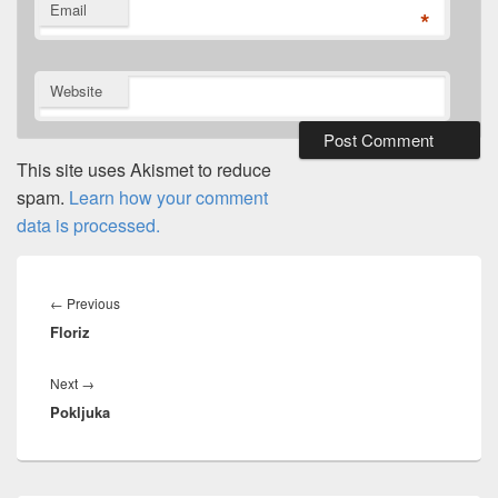
Email
*
Website
This site uses Akismet to reduce
spam.
Learn how your comment
data is processed.
Post
navigation
Previous
←
Previous
Floriz
post:
Next
Next
→
Pokljuka
post: