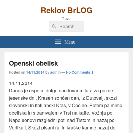
Reklov BrLOG
Travel
Search
Search
for:
Menu
Openski obelisk
Posted on
14/11/2014
by
admin
—
No Comments ↓
14.11.2014
Danes je uspela, dolgo načrtovana, tura za pozne
jesenske dni. Krasen sončen dan, iz Dutovelj, skozi
slovenski in italijanski Kras, v Opčine. Potem pa mimo
obeliska in s tramvajem v Trst na kaffe. Vožnja po
Napoleonovi razgledni poti nad Trstom in nazaj po
Vertikali. Skozi pisani ruj in kraške kamne nazaj do