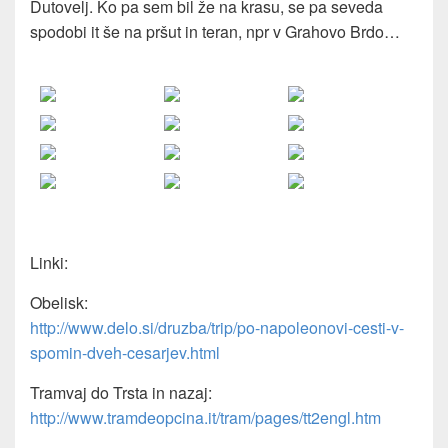
Dutovelj. Ko pa sem bil že na krasu, se pa seveda
spodobi it še na pršut in teran, npr v Grahovo Brdo…
Linki:
Obelisk:
http://www.delo.si/druzba/trip/po-napoleonovi-cesti-v-
spomin-dveh-cesarjev.html
Tramvaj do Trsta in nazaj:
http://www.tramdeopcina.it/tram/pages/tt2engl.htm